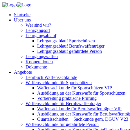
Startseite
Über uns
Wer sind wir?
Lehrgangsort
Lehrgangsablauf
Lehrgangsablauf Sportschützen
Lehrgangsablauf Berufswaffenträger
Lehrgangsablauf gefährdete Person
Lehrgangswaffen
Kooperationen
Dokumente
Angebote
Lehrbuch Waffensachkunde
Waffensachkunde für Sportschützen
Waffensachkunde für Sportschützen VIP
Ausbildung an der Kurzwaffe für Sportschützen
Vorbereitung praktische Prüfung
Waffensachkunde für Berufswaffenträger
Waffensachkunde für Berufswaffenträger VIP
Ausbildung an der Kurzwaffe für Berufswaffenträ
Quartalsschießen + Sachkunde gem. DGUV V23 
Waffensachkunde für gefährdete Person
Ausbildung an der Kurzwaffe für gefährdete Pers